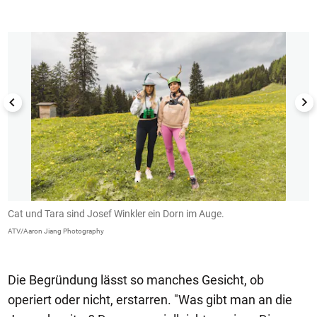
1/12
Cat und Tara sind Josef Winkler ein Dorn im Auge.
M
ATV/Aaron Jiang Photography
A
Die Begründung lässt so manches Gesicht, ob
operiert oder nicht, erstarren. "Was gibt man an die