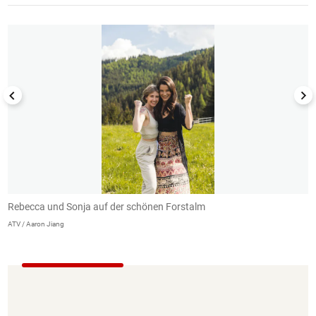
1/21
Rebecca und Sonja auf der schönen Forstalm
C
ATV / Aaron Jiang
AT