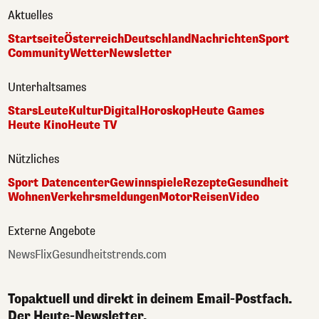
Aktuelles
Startseite
Österreich
Deutschland
Nachrichten
Sport
Community
Wetter
Newsletter
Unterhaltsames
Stars
Leute
Kultur
Digital
Horoskop
Heute Games
Heute Kino
Heute TV
Nützliches
Sport Datencenter
Gewinnspiele
Rezepte
Gesundheit
Wohnen
Verkehrsmeldungen
Motor
Reisen
Video
Externe Angebote
NewsFlix
Gesundheitstrends.com
Topaktuell und direkt in deinem Email-Postfach.
Der Heute-Newsletter.