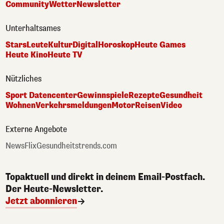
Community
Wetter
Newsletter
Unterhaltsames
Stars
Leute
Kultur
Digital
Horoskop
Heute Games
Heute Kino
Heute TV
Nützliches
Sport Datencenter
Gewinnspiele
Rezepte
Gesundheit
Wohnen
Verkehrsmeldungen
Motor
Reisen
Video
Externe Angebote
NewsFlix
Gesundheitstrends.com
Topaktuell und direkt in deinem Email-Postfach.
Der Heute-Newsletter.
Jetzt abonnieren