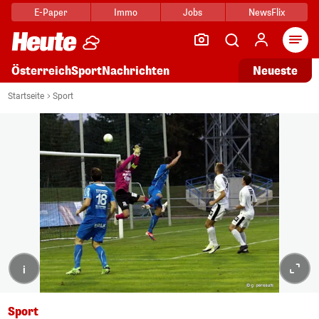
E-Paper
Immo
Jobs
NewsFlix
Arti
Österreich
Sport
Nachrichten
Neueste
Startseite
Sport
i
Sport