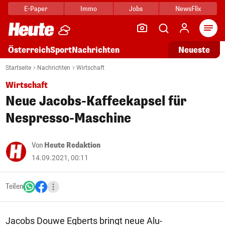
E-Paper
Immo
Jobs
NewsFlix
Arti
Österreich
Sport
Nachrichten
Neueste
Startseite
Nachrichten
Wirtschaft
Wirtschaft
Neue Jacobs-Kaffeekapsel für
Nespresso-Maschine
Von
Heute Redaktion
14.09.2021, 00:11
Teilen
Jacobs Douwe Egberts bringt neue Alu-