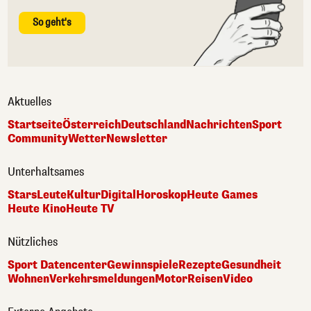
So geht's
Aktuelles
Startseite
Österreich
Deutschland
Nachrichten
Sport
Community
Wetter
Newsletter
Unterhaltsames
Stars
Leute
Kultur
Digital
Horoskop
Heute Games
Heute Kino
Heute TV
Nützliches
Sport Datencenter
Gewinnspiele
Rezepte
Gesundheit
Wohnen
Verkehrsmeldungen
Motor
Reisen
Video