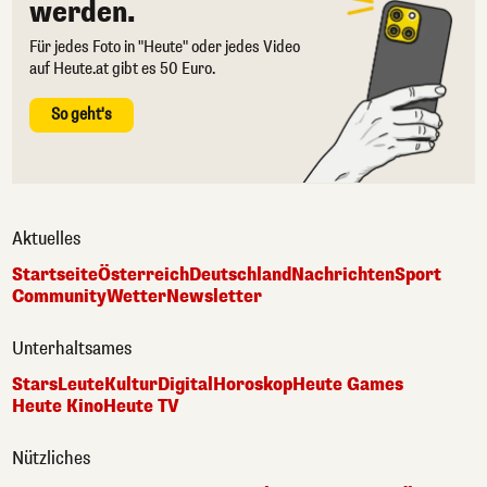
werden.
Für jedes Foto in "Heute" oder jedes Video
auf Heute.at gibt es 50 Euro.
So geht's
Aktuelles
Startseite
Österreich
Deutschland
Nachrichten
Sport
Community
Wetter
Newsletter
Unterhaltsames
Stars
Leute
Kultur
Digital
Horoskop
Heute Games
Heute Kino
Heute TV
Nützliches