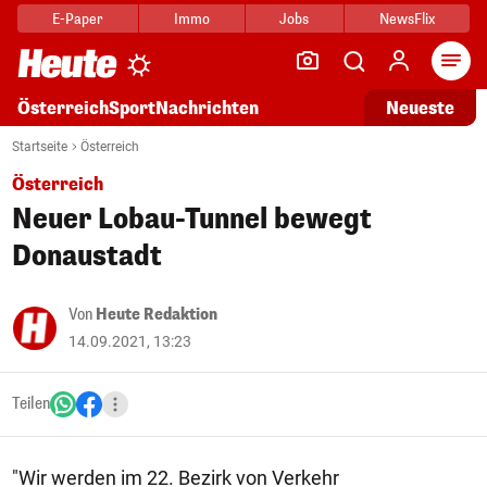
E-Paper
Immo
Jobs
NewsFlix
Arti
Österreich
Sport
Nachrichten
Neueste
Startseite
Österreich
Österreich
Neuer Lobau-Tunnel bewegt
Donaustadt
Von
Heute Redaktion
14.09.2021, 13:23
Teilen
"Wir werden im 22. Bezirk von Verkehr