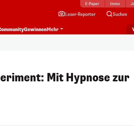
E-Paper
Immo
J
Leser-Reporter
Suchen
Community
Gewinnen
Mehr
eriment: Mit Hypnose zur