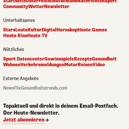
Startseite
Österreich
Deutschland
Nachrichten
Sport
Community
Wetter
Newsletter
Unterhaltsames
Stars
Leute
Kultur
Digital
Horoskop
Heute Games
Heute Kino
Heute TV
Nützliches
Sport Datencenter
Gewinnspiele
Rezepte
Gesundheit
Wohnen
Verkehrsmeldungen
Motor
Reisen
Video
Externe Angebote
NewsFlix
Gesundheitstrends.com
Topaktuell und direkt in deinem Email-Postfach.
Der Heute-Newsletter.
Jetzt abonnieren