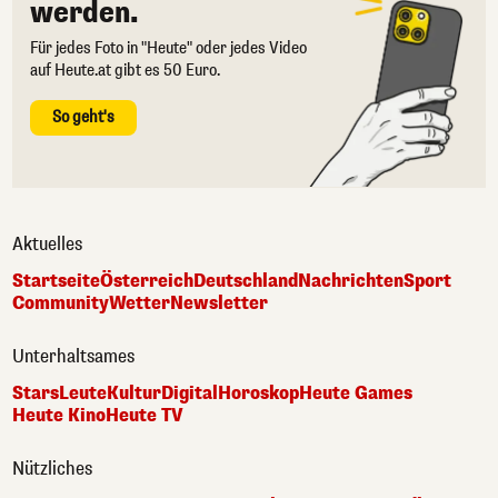
werden.
Für jedes Foto in "Heute" oder jedes Video
auf Heute.at gibt es 50 Euro.
So geht's
Aktuelles
Startseite
Österreich
Deutschland
Nachrichten
Sport
Community
Wetter
Newsletter
Unterhaltsames
Stars
Leute
Kultur
Digital
Horoskop
Heute Games
Heute Kino
Heute TV
Nützliches