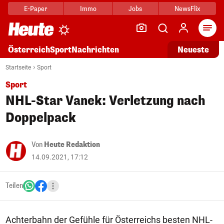
E-Paper
Immo
Jobs
NewsFlix
Arti
Österreich
Sport
Nachrichten
Neueste
Startseite
Sport
Sport
NHL-Star Vanek: Verletzung nach
Doppelpack
Von
Heute Redaktion
14.09.2021, 17:12
Teilen
Achterbahn der Gefühle für Österreichs besten NHL-