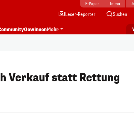
E-Paper
Immo
J
Leser-Reporter
Suchen
Community
Gewinnen
Mehr
h Verkauf statt Rettung