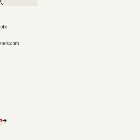
ote
ends.com
n