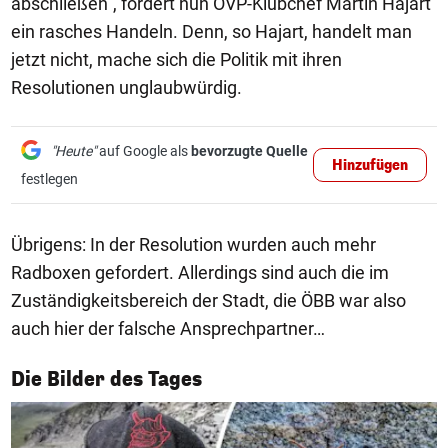
abschließen", fordert nun ÖVP-Klubchef Martin Hajart
ein rasches Handeln. Denn, so Hajart, handelt man
jetzt nicht, mache sich die Politik mit ihren
Resolutionen unglaubwürdig.
"Heute"
auf Google als
bevorzugte Quelle
Hinzufügen
festlegen
Übrigens: In der Resolution wurden auch mehr
Radboxen gefordert. Allerdings sind auch die im
Zuständigkeitsbereich der Stadt, die ÖBB war also
auch hier der falsche Ansprechpartner…
1/50
Die Bilder des Tages