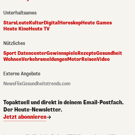
Unterhaltsames
Stars
Leute
Kultur
Digital
Horoskop
Heute Games
Heute Kino
Heute TV
Nützliches
Sport Datencenter
Gewinnspiele
Rezepte
Gesundheit
Wohnen
Verkehrsmeldungen
Motor
Reisen
Video
Externe Angebote
NewsFlix
Gesundheitstrends.com
Topaktuell und direkt in deinem Email-Postfach.
Der Heute-Newsletter.
Jetzt abonnieren