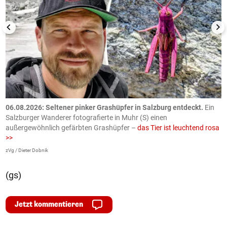
06.08.2026: Seltener pinker Grashüpfer in Salzburg entdeckt.
Ein
0
Salzburger Wanderer fotografierte in Muhr (S) einen
S
außergewöhnlich gefärbten Grashüpfer –
das Tier ist leuchtend rosa
U
>>
AP
zVg / Dieter Dobnik
(gs)
Jetzt kommentieren