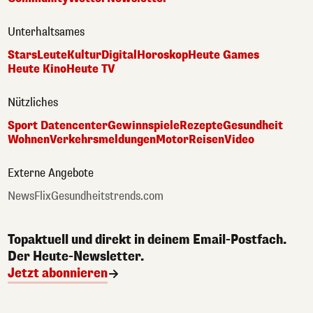
Unterhaltsames
Stars
Leute
Kultur
Digital
Horoskop
Heute Games
Heute Kino
Heute TV
Nützliches
Sport Datencenter
Gewinnspiele
Rezepte
Gesundheit
Wohnen
Verkehrsmeldungen
Motor
Reisen
Video
Externe Angebote
NewsFlix
Gesundheitstrends.com
Topaktuell und direkt in deinem Email-Postfach.
Der Heute-Newsletter.
Jetzt abonnieren