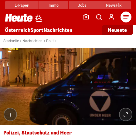
E-Paper
Immo
Jobs
NewsFlix
Arti
Österreich
Sport
Nachrichten
Neueste
Startseite
Nachrichten
Politik
i
Polizei, Staatschutz und Heer