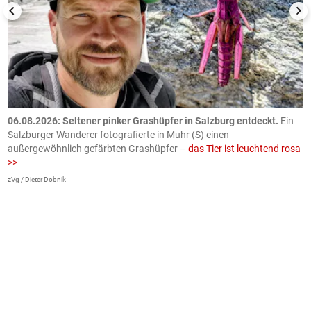
06.08.2026: Seltener pinker Grashüpfer in Salzburg entdeckt.
Ein
0
Salzburger Wanderer fotografierte in Muhr (S) einen
S
außergewöhnlich gefärbten Grashüpfer –
das Tier ist leuchtend rosa
U
>>
AP
zVg / Dieter Dobnik