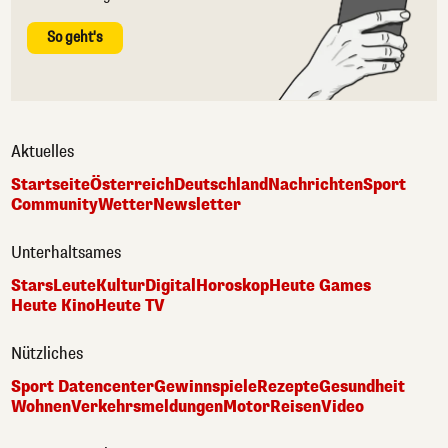
So geht's
Aktuelles
Startseite
Österreich
Deutschland
Nachrichten
Sport
Community
Wetter
Newsletter
Unterhaltsames
Stars
Leute
Kultur
Digital
Horoskop
Heute Games
Heute Kino
Heute TV
Nützliches
Sport Datencenter
Gewinnspiele
Rezepte
Gesundheit
Wohnen
Verkehrsmeldungen
Motor
Reisen
Video