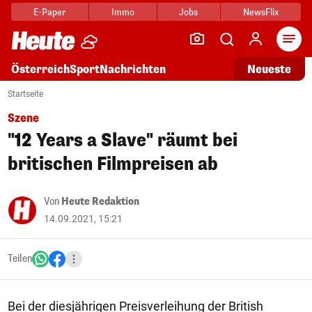
E-Paper
Immo
Jobs
NewsFlix
Arti
Österreich
Sport
Nachrichten
Neueste
Startseite
Szene
"12 Years a Slave" räumt bei
britischen Filmpreisen ab
Von
Heute Redaktion
14.09.2021, 15:21
Teilen
Bei der diesjährigen Preisverleihung der British