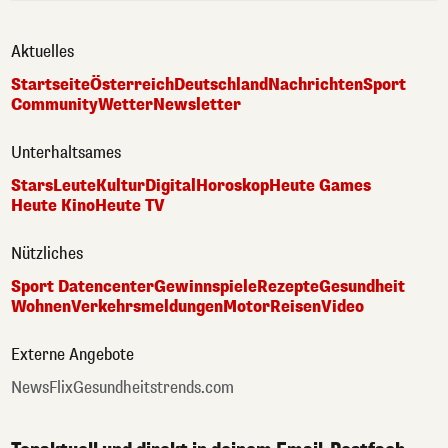
Aktuelles
Startseite
Österreich
Deutschland
Nachrichten
Sport
Community
Wetter
Newsletter
Unterhaltsames
Stars
Leute
Kultur
Digital
Horoskop
Heute Games
Heute Kino
Heute TV
Nützliches
Sport Datencenter
Gewinnspiele
Rezepte
Gesundheit
Wohnen
Verkehrsmeldungen
Motor
Reisen
Video
Externe Angebote
NewsFlix
Gesundheitstrends.com