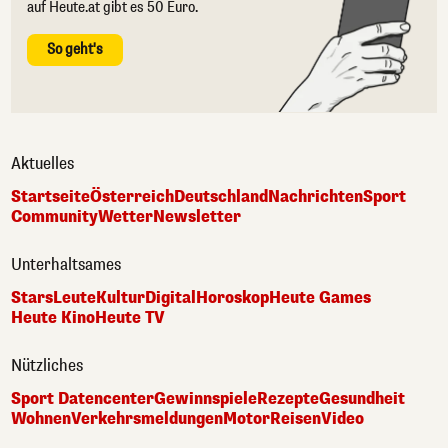
auf Heute.at gibt es 50 Euro.
So geht's
Aktuelles
Startseite
Österreich
Deutschland
Nachrichten
Sport
Community
Wetter
Newsletter
Unterhaltsames
Stars
Leute
Kultur
Digital
Horoskop
Heute Games
Heute Kino
Heute TV
Nützliches
Sport Datencenter
Gewinnspiele
Rezepte
Gesundheit
Wohnen
Verkehrsmeldungen
Motor
Reisen
Video