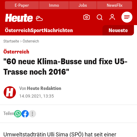
E-Paper
Immo
Jobs
NewsFlix
Arti
Österreich
Sport
Nachrichten
Neueste
Startseite
Österreich
Österreich
"60 neue Klima-Busse und fixe U5-
Trasse noch 2016"
Von
Heute Redaktion
14.09.2021, 13:35
Teilen
Umweltstadträtin Ulli Sima (SPÖ) hat seit einer