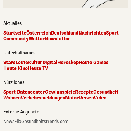
Aktuelles
Startseite
Österreich
Deutschland
Nachrichten
Sport
Community
Wetter
Newsletter
Unterhaltsames
Stars
Leute
Kultur
Digital
Horoskop
Heute Games
Heute Kino
Heute TV
Nützliches
Sport Datencenter
Gewinnspiele
Rezepte
Gesundheit
Wohnen
Verkehrsmeldungen
Motor
Reisen
Video
Externe Angebote
NewsFlix
Gesundheitstrends.com