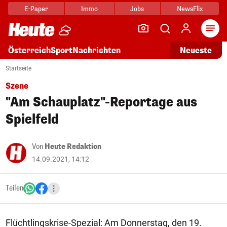
E-Paper
Immo
Jobs
NewsFlix
Arti
Österreich
Sport
Nachrichten
Neueste
Startseite
Szene
"Am Schauplatz"-Reportage aus
Spielfeld
Von
Heute Redaktion
14.09.2021, 14:12
Teilen
Flüchtlingskrise-Spezial: Am Donnerstag, den 19.