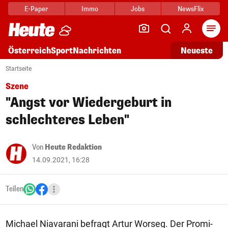
E-Paper
Immo
Jobs
NewsFlix
Arti
Österreich
Sport
Nachrichten
Neueste
Startseite
Szene
"Angst vor Wiedergeburt in
schlechteres Leben"
Von
Heute Redaktion
14.09.2021, 16:28
Teilen
Michael Niavarani befragt Artur Worseg. Der Promi-