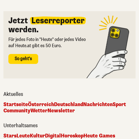
Jetzt
Leserreporter
werden.
Für jedes Foto in "Heute" oder jedes Video
auf Heute.at gibt es 50 Euro.
So geht's
Aktuelles
Startseite
Österreich
Deutschland
Nachrichten
Sport
Community
Wetter
Newsletter
Unterhaltsames
Stars
Leute
Kultur
Digital
Horoskop
Heute Games