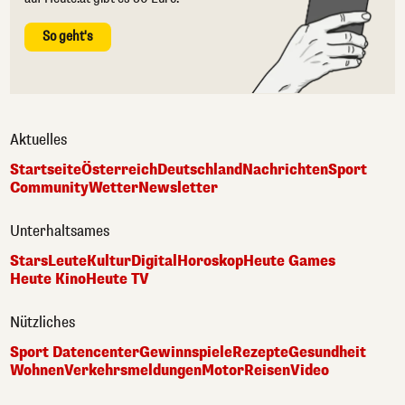
So geht's
Aktuelles
Startseite
Österreich
Deutschland
Nachrichten
Sport
Community
Wetter
Newsletter
Unterhaltsames
Stars
Leute
Kultur
Digital
Horoskop
Heute Games
Heute Kino
Heute TV
Nützliches
Sport Datencenter
Gewinnspiele
Rezepte
Gesundheit
Wohnen
Verkehrsmeldungen
Motor
Reisen
Video