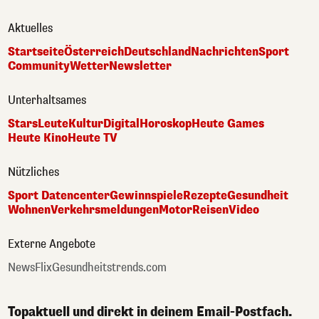
Aktuelles
Startseite
Österreich
Deutschland
Nachrichten
Sport
Community
Wetter
Newsletter
Unterhaltsames
Stars
Leute
Kultur
Digital
Horoskop
Heute Games
Heute Kino
Heute TV
Nützliches
Sport Datencenter
Gewinnspiele
Rezepte
Gesundheit
Wohnen
Verkehrsmeldungen
Motor
Reisen
Video
Externe Angebote
NewsFlix
Gesundheitstrends.com
Topaktuell und direkt in deinem Email-Postfach.