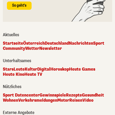
So geht's
Aktuelles
Startseite
Österreich
Deutschland
Nachrichten
Sport
Community
Wetter
Newsletter
Unterhaltsames
Stars
Leute
Kultur
Digital
Horoskop
Heute Games
Heute Kino
Heute TV
Nützliches
Sport Datencenter
Gewinnspiele
Rezepte
Gesundheit
Wohnen
Verkehrsmeldungen
Motor
Reisen
Video
Externe Angebote