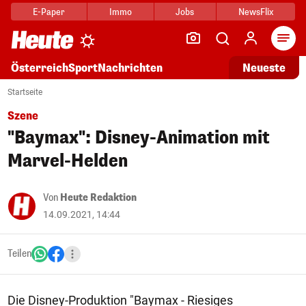
E-Paper
Immo
Jobs
NewsFlix
Arti
Österreich
Sport
Nachrichten
Neueste
Startseite
Szene
"Baymax": Disney-Animation mit
Marvel-Helden
Von
Heute Redaktion
14.09.2021, 14:44
Teilen
Die Disney-Produktion "Baymax - Riesiges