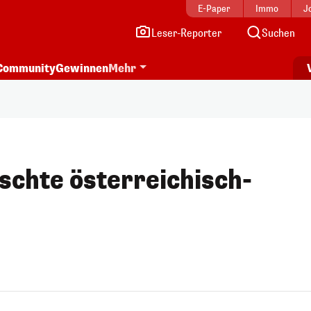
E-Paper
Immo
J
Leser-Reporter
Suchen
Community
Gewinnen
Mehr
schte österreichisch-