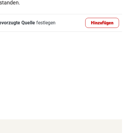
estanden.
evorzugte Quelle
festlegen
Hinzufügen