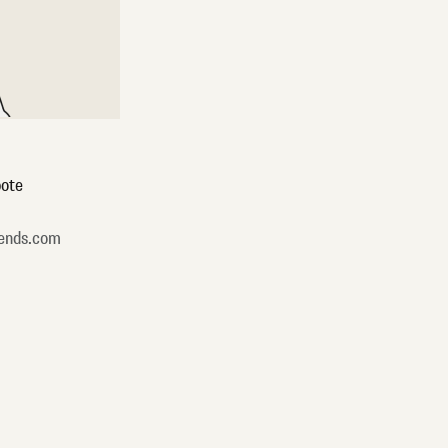
ote
ends.com