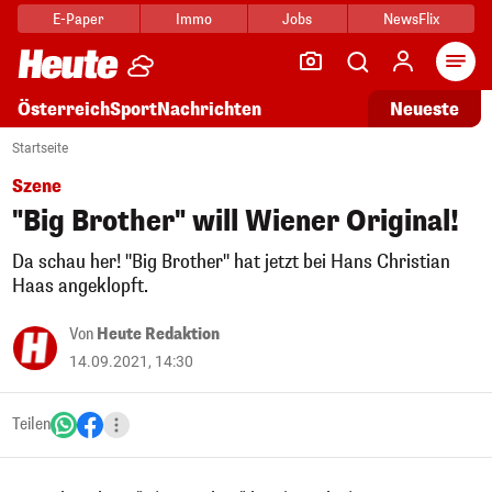
E-Paper
Immo
Jobs
NewsFlix
Arti
Österreich
Sport
Nachrichten
Neueste
Startseite
Szene
"Big Brother" will Wiener Original!
Da schau her! "Big Brother" hat jetzt bei Hans Christian
Haas angeklopft.
Von
Heute Redaktion
14.09.2021, 14:30
Teilen