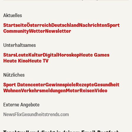
Aktuelles
Startseite
Österreich
Deutschland
Nachrichten
Sport
Community
Wetter
Newsletter
Unterhaltsames
Stars
Leute
Kultur
Digital
Horoskop
Heute Games
Heute Kino
Heute TV
Nützliches
Sport Datencenter
Gewinnspiele
Rezepte
Gesundheit
Wohnen
Verkehrsmeldungen
Motor
Reisen
Video
Externe Angebote
NewsFlix
Gesundheitstrends.com