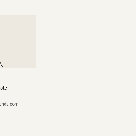
ote
ends.com