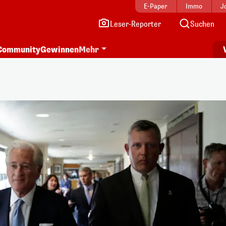
E-Paper
Immo
J
Leser-Reporter
Suchen
Community
Gewinnen
Mehr