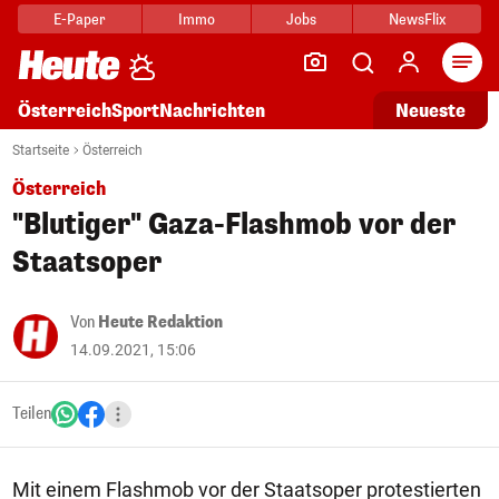
E-Paper
Immo
Jobs
NewsFlix
Arti
Österreich
Sport
Nachrichten
Neueste
Startseite
Österreich
Österreich
"Blutiger" Gaza-Flashmob vor der
Staatsoper
Von
Heute Redaktion
14.09.2021, 15:06
Teilen
Mit einem Flashmob vor der Staatsoper protestierten