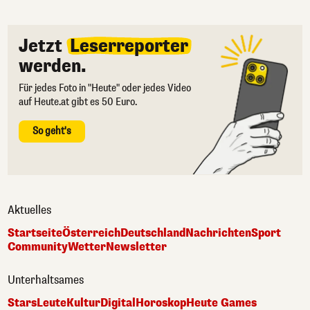
Jetzt
Leserreporter
werden.
Für jedes Foto in "Heute" oder jedes Video
auf Heute.at gibt es 50 Euro.
So geht's
Aktuelles
Startseite
Österreich
Deutschland
Nachrichten
Sport
Community
Wetter
Newsletter
Unterhaltsames
Stars
Leute
Kultur
Digital
Horoskop
Heute Games