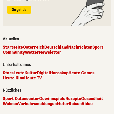
So geht's
Aktuelles
Startseite
Österreich
Deutschland
Nachrichten
Sport
Community
Wetter
Newsletter
Unterhaltsames
Stars
Leute
Kultur
Digital
Horoskop
Heute Games
Heute Kino
Heute TV
Nützliches
Sport Datencenter
Gewinnspiele
Rezepte
Gesundheit
Wohnen
Verkehrsmeldungen
Motor
Reisen
Video