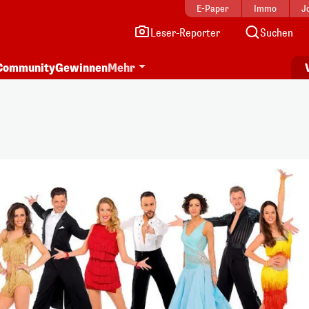
E-Paper
Immo
J
Leser-Reporter
Suchen
Community
Gewinnen
Mehr