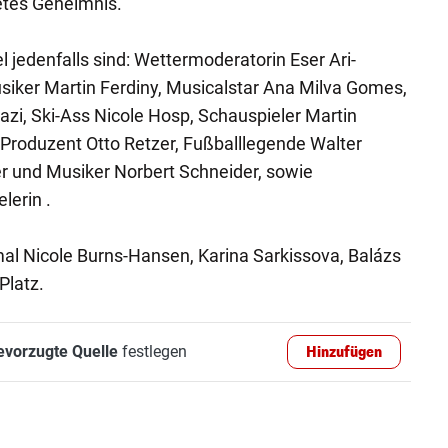
etes Geheimnis.
el jedenfalls sind: Wettermoderatorin Eser Ari-
iker Martin Ferdiny, Musicalstar Ana Milva Gomes,
zi, Ski-Ass Nicole Hosp, Schauspieler Martin
Produzent Otto Retzer, Fußballlegende Walter
r und Musiker Norbert Schneider, sowie
lerin .
l Nicole Burns-Hansen, Karina Sarkissova, Balázs
Platz.
evorzugte Quelle
festlegen
Hinzufügen