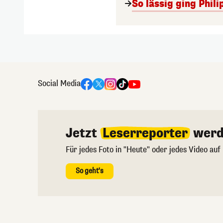
So lässig ging Phi
Social Media
Jetzt
Leserreporter
werd
Für jedes Foto in "Heute" oder jedes Video auf
So geht's