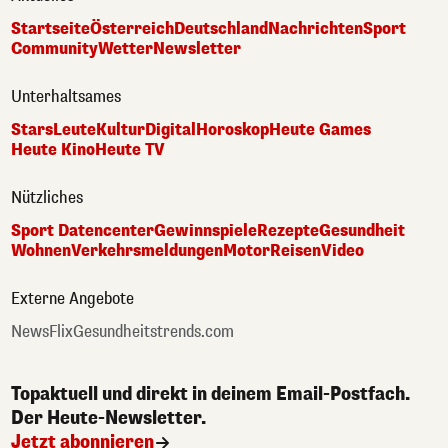
Startseite
Österreich
Deutschland
Nachrichten
Sport
Community
Wetter
Newsletter
Unterhaltsames
Stars
Leute
Kultur
Digital
Horoskop
Heute Games
Heute Kino
Heute TV
Nützliches
Sport Datencenter
Gewinnspiele
Rezepte
Gesundheit
Wohnen
Verkehrsmeldungen
Motor
Reisen
Video
Externe Angebote
NewsFlix
Gesundheitstrends.com
Topaktuell und direkt in deinem Email-Postfach.
Der Heute-Newsletter.
Jetzt abonnieren