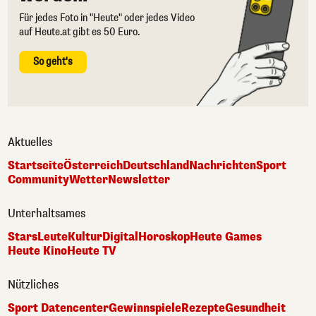
Für jedes Foto in "Heute" oder jedes Video
auf Heute.at gibt es 50 Euro.
So geht's
Aktuelles
Startseite
Österreich
Deutschland
Nachrichten
Sport
Community
Wetter
Newsletter
Unterhaltsames
Stars
Leute
Kultur
Digital
Horoskop
Heute Games
Heute Kino
Heute TV
Nützliches
Sport Datencenter
Gewinnspiele
Rezepte
Gesundheit