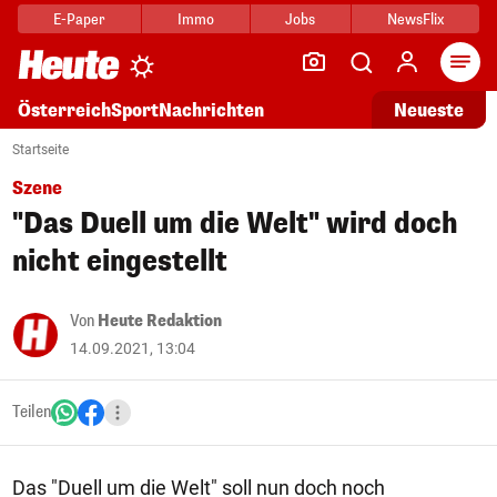
E-Paper
Immo
Jobs
NewsFlix
Arti
Österreich
Sport
Nachrichten
Neueste
Startseite
Szene
"Das Duell um die Welt" wird doch
nicht eingestellt
Von
Heute Redaktion
14.09.2021, 13:04
Teilen
Das "Duell um die Welt" soll nun doch noch