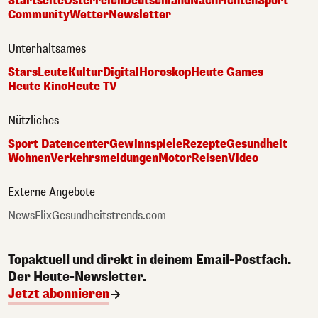
Startseite
Österreich
Deutschland
Nachrichten
Sport
Community
Wetter
Newsletter
Unterhaltsames
Stars
Leute
Kultur
Digital
Horoskop
Heute Games
Heute Kino
Heute TV
Nützliches
Sport Datencenter
Gewinnspiele
Rezepte
Gesundheit
Wohnen
Verkehrsmeldungen
Motor
Reisen
Video
Externe Angebote
NewsFlix
Gesundheitstrends.com
Topaktuell und direkt in deinem Email-Postfach.
Der Heute-Newsletter.
Jetzt abonnieren