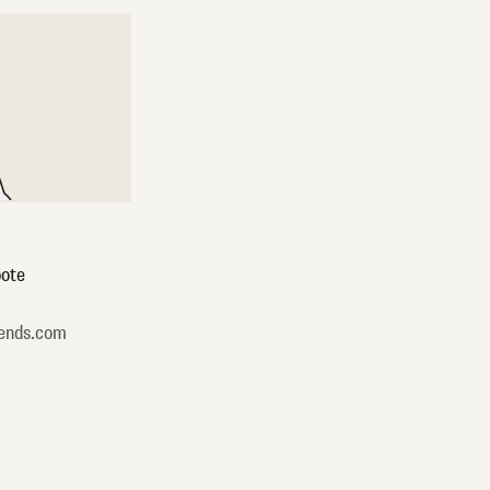
ote
ends.com