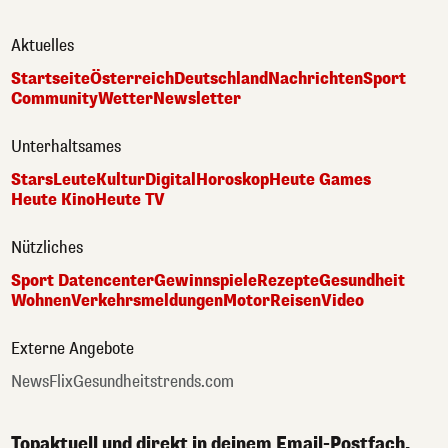
Aktuelles
Startseite
Österreich
Deutschland
Nachrichten
Sport
Community
Wetter
Newsletter
Unterhaltsames
Stars
Leute
Kultur
Digital
Horoskop
Heute Games
Heute Kino
Heute TV
Nützliches
Sport Datencenter
Gewinnspiele
Rezepte
Gesundheit
Wohnen
Verkehrsmeldungen
Motor
Reisen
Video
Externe Angebote
NewsFlix
Gesundheitstrends.com
Topaktuell und direkt in deinem Email-Postfach.