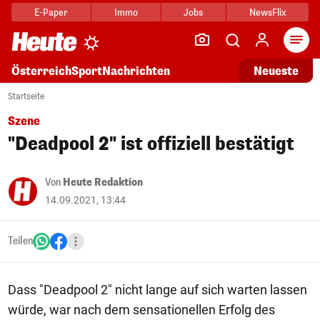
E-Paper
Immo
Jobs
NewsFlix
Arti
Österreich
Sport
Nachrichten
Neueste
Startseite
Szene
"Deadpool 2" ist offiziell bestätigt
Von
Heute Redaktion
14.09.2021, 13:44
Teilen
Dass "Deadpool 2" nicht lange auf sich warten lassen
würde, war nach dem sensationellen Erfolg des