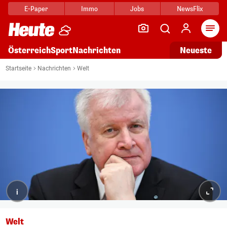
E-Paper
Immo
Jobs
NewsFlix
Arti
Österreich
Sport
Nachrichten
Neueste
Startseite
Nachrichten
Welt
i
Welt