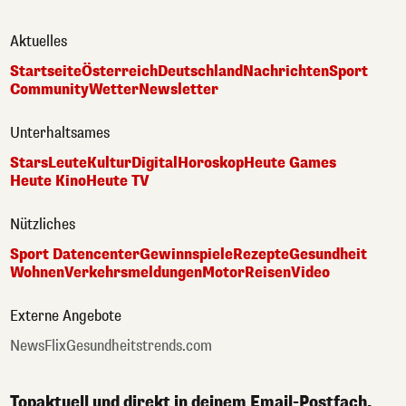
Aktuelles
Startseite
Österreich
Deutschland
Nachrichten
Sport
Community
Wetter
Newsletter
Unterhaltsames
Stars
Leute
Kultur
Digital
Horoskop
Heute Games
Heute Kino
Heute TV
Nützliches
Sport Datencenter
Gewinnspiele
Rezepte
Gesundheit
Wohnen
Verkehrsmeldungen
Motor
Reisen
Video
Externe Angebote
NewsFlix
Gesundheitstrends.com
Topaktuell und direkt in deinem Email-Postfach.