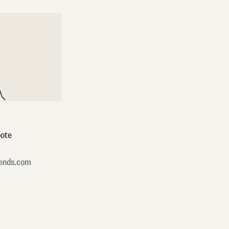
ote
ends.com