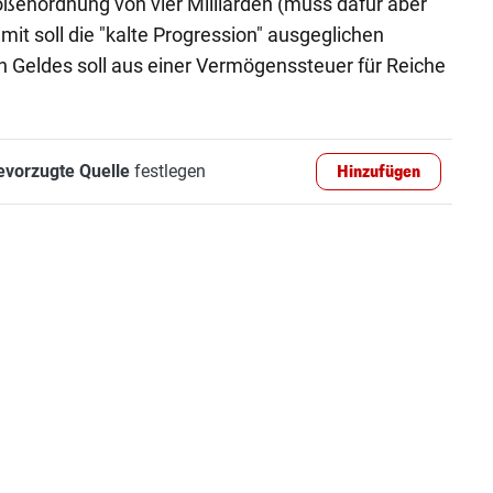
ößenordnung von vier Milliarden (muss dafür aber
it soll die "kalte Progression" ausgeglichen
en Geldes soll aus einer Vermögenssteuer für Reiche
evorzugte Quelle
festlegen
Hinzufügen