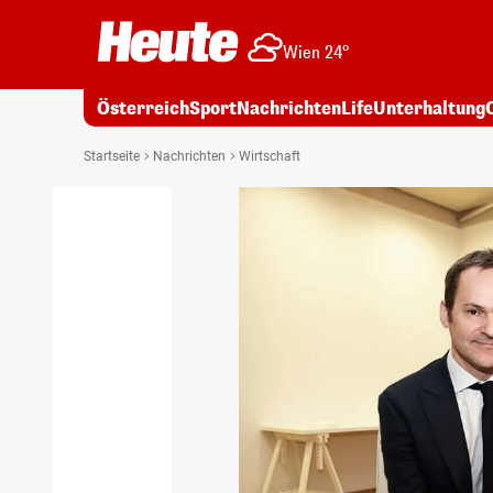
Wien 24°
Österreich
Sport
Nachrichten
Life
Unterhaltung
Startseite
Nachrichten
Wirtschaft