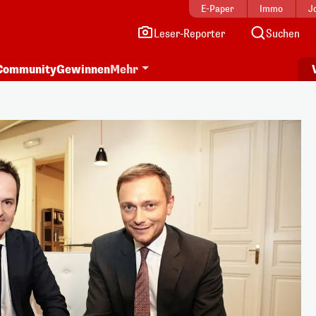
E-Paper
Immo
J
Leser-Reporter
Suchen
Community
Gewinnen
Mehr