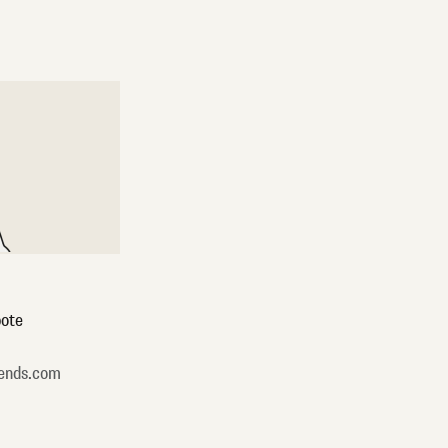
ote
ends.com