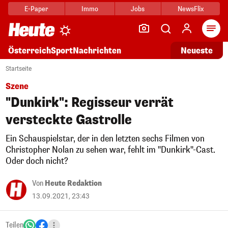
E-Paper
Immo
Jobs
NewsFlix
Arti
Österreich
Sport
Nachrichten
Neueste
Startseite
Szene
"Dunkirk": Regisseur verrät
versteckte Gastrolle
Ein Schauspielstar, der in den letzten sechs Filmen von
Christopher Nolan zu sehen war, fehlt im "Dunkirk"-Cast.
Oder doch nicht?
Von
Heute Redaktion
13.09.2021, 23:43
Teilen