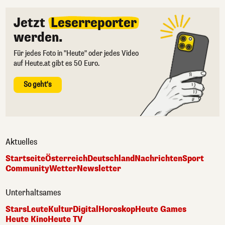
Jetzt
Leserreporter
werden.
Für jedes Foto in "Heute" oder jedes Video
auf Heute.at gibt es 50 Euro.
So geht's
Aktuelles
Startseite
Österreich
Deutschland
Nachrichten
Sport
Community
Wetter
Newsletter
Unterhaltsames
Stars
Leute
Kultur
Digital
Horoskop
Heute Games
Heute Kino
Heute TV