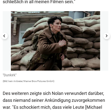
schließlich in all meinen Filmen sein."
1/17
"Dunkirk"
"
(Bild: kein Anbieter/Warner Bros Pictures GmbH)
(B
Des weiteren zeigte sich Nolan verwundert darüber,
dass niemand seiner Ankündigung zuvorgekommen
war. "Es schockiert mich, dass viele Leute [Michael