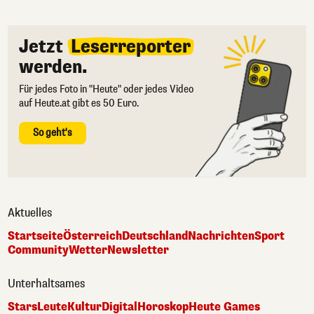
Jetzt
Leserreporter
werden.
Für jedes Foto in "Heute" oder jedes Video
auf Heute.at gibt es 50 Euro.
So geht's
Aktuelles
Startseite
Österreich
Deutschland
Nachrichten
Sport
Community
Wetter
Newsletter
Unterhaltsames
Stars
Leute
Kultur
Digital
Horoskop
Heute Games