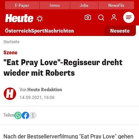
E-Paper
Immo
Jobs
NewsFlix
Arti
Österreich
Sport
Nachrichten
Neueste
Startseite
Szene
"Eat Pray Love"-Regisseur dreht
wieder mit Roberts
Von
Heute Redaktion
14.09.2021, 16:06
Teilen
Nach der Bestsellerverfilmung "Eat Pray Love" gehen