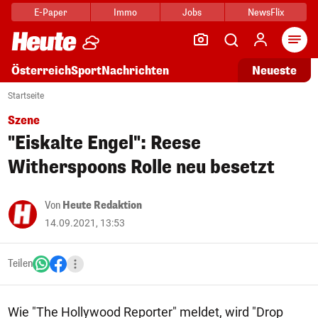
E-Paper
Immo
Jobs
NewsFlix
Arti
Österreich
Sport
Nachrichten
Neueste
Startseite
Szene
"Eiskalte Engel": Reese
Witherspoons Rolle neu besetzt
Von
Heute Redaktion
14.09.2021, 13:53
Teilen
Wie "The Hollywood Reporter" meldet, wird "Drop