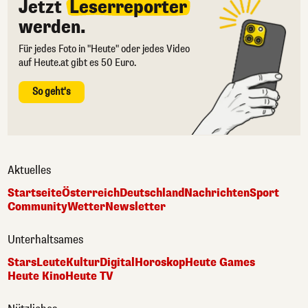
Jetzt
Leserreporter
werden.
Für jedes Foto in "Heute" oder jedes Video
auf Heute.at gibt es 50 Euro.
So geht's
Aktuelles
Startseite
Österreich
Deutschland
Nachrichten
Sport
Community
Wetter
Newsletter
Unterhaltsames
Stars
Leute
Kultur
Digital
Horoskop
Heute Games
Heute Kino
Heute TV