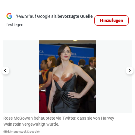
"Heute"
auf Google als
bevorzugte Quelle
Hinzufügen
festlegen
1/29
Rose McGowan behauptete via Twitter, dass sie von Harvey
S
Weinstein vergewaltigt wurde.
w
s
(Bild: imago stock & people)