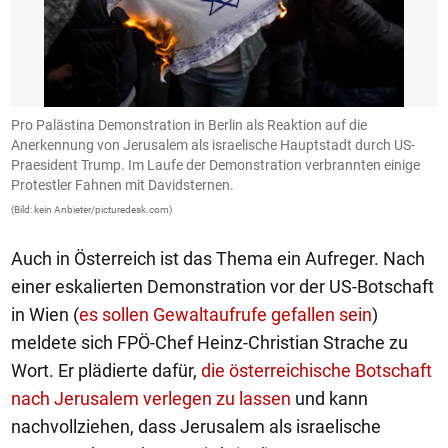
Pro Palästina Demonstration in Berlin als Reaktion auf die
E
Anerkennung von Jerusalem als israelische Hauptstadt durch US-
(B
Praesident Trump. Im Laufe der Demonstration verbrannten einige
Protestler Fahnen mit Davidsternen.
(Bild: kein Anbieter/picturedesk.com)
Auch in Österreich ist das Thema ein Aufreger. Nach
einer eskalierten Demonstration vor der US-Botschaft
in Wien (
es sollen Gewaltaufrufe gefallen sein
)
meldete sich FPÖ-Chef Heinz-Christian Strache zu
Wort. Er plädierte dafür,
die österreichische Botschaft
nach Jerusalem verlegen zu lassen
und kann
nachvollziehen, dass Jerusalem als israelische