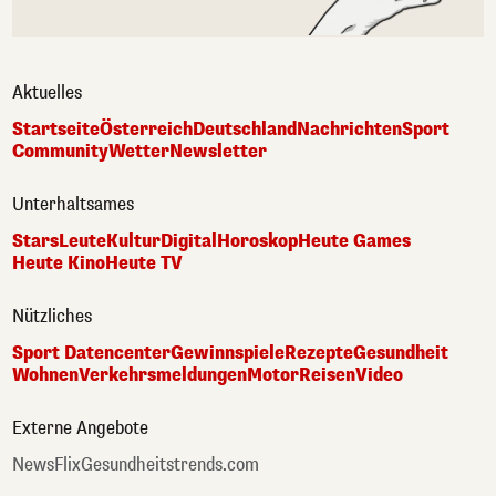
Aktuelles
Startseite
Österreich
Deutschland
Nachrichten
Sport
Community
Wetter
Newsletter
Unterhaltsames
Stars
Leute
Kultur
Digital
Horoskop
Heute Games
Heute Kino
Heute TV
Nützliches
Sport Datencenter
Gewinnspiele
Rezepte
Gesundheit
Wohnen
Verkehrsmeldungen
Motor
Reisen
Video
Externe Angebote
NewsFlix
Gesundheitstrends.com