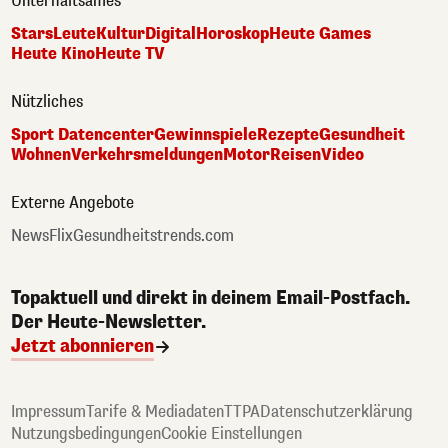
Unterhaltsames
Stars
Leute
Kultur
Digital
Horoskop
Heute Games
Heute Kino
Heute TV
Nützliches
Sport Datencenter
Gewinnspiele
Rezepte
Gesundheit
Wohnen
Verkehrsmeldungen
Motor
Reisen
Video
Externe Angebote
NewsFlix
Gesundheitstrends.com
Topaktuell und direkt in deinem Email-Postfach.
Der Heute-Newsletter.
Jetzt abonnieren
Impressum
Tarife & Mediadaten
TTPA
Datenschutzerklärung
Nutzungsbedingungen
Cookie Einstellungen