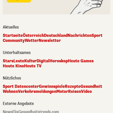
Aktuelles
Startseite
Österreich
Deutschland
Nachrichten
Sport
Community
Wetter
Newsletter
Unterhaltsames
Stars
Leute
Kultur
Digital
Horoskop
Heute Games
Heute Kino
Heute TV
Nützliches
Sport Datencenter
Gewinnspiele
Rezepte
Gesundheit
Wohnen
Verkehrsmeldungen
Motor
Reisen
Video
Externe Angebote
NewsFlix
Gesundheitstrends.com