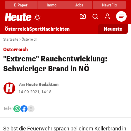
E-Paper
Immo
Jobs
NewsFlix
Arti
Österreich
Sport
Nachrichten
Neueste
Startseite
Österreich
Österreich
"Extreme" Rauchentwicklung:
Schwieriger Brand in NÖ
Von
Heute Redaktion
14.09.2021, 14:18
Teilen
Selbst die Feuerwehr sprach bei einem Kellerbrand in