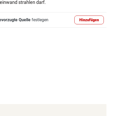
einwand strahlen darf.
evorzugte Quelle
festlegen
Hinzufügen