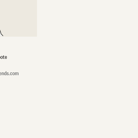
ote
ends.com