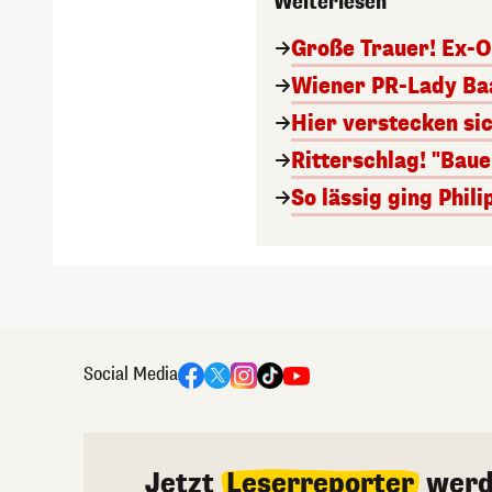
Weiterlesen
Große Trauer! Ex-O
Wiener PR-Lady Baa
Hier verstecken si
Ritterschlag! "Bau
So lässig ging Phi
Social Media
Jetzt
Leserreporter
werd