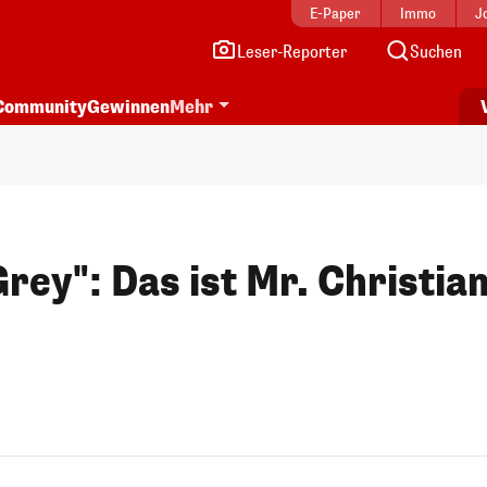
E-Paper
Immo
J
Leser-Reporter
Suchen
Community
Gewinnen
Mehr
Grey": Das ist Mr. Christia