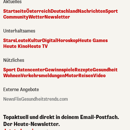
Aktuelles
Startseite
Österreich
Deutschland
Nachrichten
Sport
Community
Wetter
Newsletter
Unterhaltsames
Stars
Leute
Kultur
Digital
Horoskop
Heute Games
Heute Kino
Heute TV
Nützliches
Sport Datencenter
Gewinnspiele
Rezepte
Gesundheit
Wohnen
Verkehrsmeldungen
Motor
Reisen
Video
Externe Angebote
NewsFlix
Gesundheitstrends.com
Topaktuell und direkt in deinem Email-Postfach.
Der Heute-Newsletter.