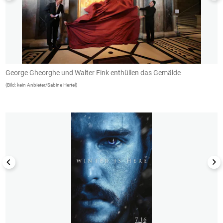
George Gheorghe und Walter Fink enthüllen das Gemälde
K
(Bild: kein Anbieter/Sabine Hertel)
(B
1/12