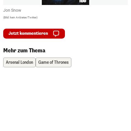
Jon Snow
D
(Bild: kein Anbieter/Twitter)
(B
Jetzt kommentieren
Mehr zum Thema
Arsenal London
Game of Thrones