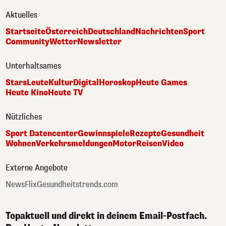
Aktuelles
Startseite
Österreich
Deutschland
Nachrichten
Sport
Community
Wetter
Newsletter
Unterhaltsames
Stars
Leute
Kultur
Digital
Horoskop
Heute Games
Heute Kino
Heute TV
Nützliches
Sport Datencenter
Gewinnspiele
Rezepte
Gesundheit
Wohnen
Verkehrsmeldungen
Motor
Reisen
Video
Externe Angebote
NewsFlix
Gesundheitstrends.com
Topaktuell und direkt in deinem Email-Postfach.