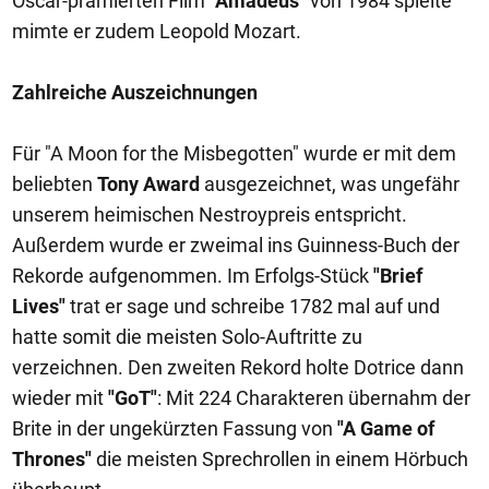
Oscar-prämierten Film
"Amadeus"
von 1984 spielte
mimte er zudem Leopold Mozart.
Zahlreiche Auszeichnungen
Für "A Moon for the Misbegotten" wurde er mit dem
beliebten
Tony Award
ausgezeichnet, was ungefähr
unserem heimischen Nestroypreis entspricht.
Außerdem wurde er zweimal ins Guinness-Buch der
Rekorde aufgenommen. Im Erfolgs-Stück
"Brief
Lives"
trat er sage und schreibe 1782 mal auf und
hatte somit die meisten Solo-Auftritte zu
verzeichnen. Den zweiten Rekord holte Dotrice dann
wieder mit
"GoT"
: Mit 224 Charakteren übernahm der
Brite in der ungekürzten Fassung von
"A Game of
Thrones"
die meisten Sprechrollen in einem Hörbuch