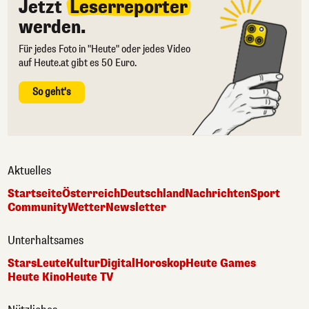
Jetzt
Leserreporter
werden.
Für jedes Foto in "Heute" oder jedes Video
auf Heute.at gibt es 50 Euro.
So geht's
Aktuelles
Startseite
Österreich
Deutschland
Nachrichten
Sport
Community
Wetter
Newsletter
Unterhaltsames
Stars
Leute
Kultur
Digital
Horoskop
Heute Games
Heute Kino
Heute TV