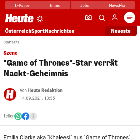
E-Paper
Immo
Jobs
NewsFlix
Arti
Österreich
Sport
Nachrichten
Neueste
Startseite
Szene
"Game of Thrones"-Star verrät
Nackt-Geheimnis
Von
Heute Redaktion
14.09.2021, 13:35
Teilen
Emilia Clarke aka "Khaleesi" aus "Game of Thrones"