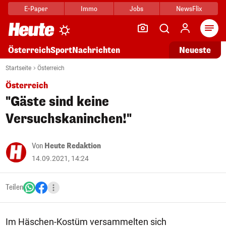
E-Paper
Immo
Jobs
NewsFlix
Arti
Österreich
Sport
Nachrichten
Neueste
Startseite
Österreich
Österreich
"Gäste sind keine
Versuchskaninchen!"
Von
Heute Redaktion
14.09.2021, 14:24
Teilen
Im Häschen-Kostüm versammelten sich