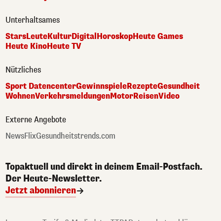
Unterhaltsames
Stars
Leute
Kultur
Digital
Horoskop
Heute Games
Heute Kino
Heute TV
Nützliches
Sport Datencenter
Gewinnspiele
Rezepte
Gesundheit
Wohnen
Verkehrsmeldungen
Motor
Reisen
Video
Externe Angebote
NewsFlix
Gesundheitstrends.com
Topaktuell und direkt in deinem Email-Postfach.
Der Heute-Newsletter.
Jetzt abonnieren