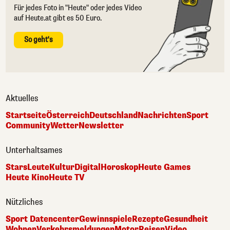
Für jedes Foto in "Heute" oder jedes Video
auf Heute.at gibt es 50 Euro.
So geht's
Aktuelles
Startseite
Österreich
Deutschland
Nachrichten
Sport
Community
Wetter
Newsletter
Unterhaltsames
Stars
Leute
Kultur
Digital
Horoskop
Heute Games
Heute Kino
Heute TV
Nützliches
Sport Datencenter
Gewinnspiele
Rezepte
Gesundheit
Wohnen
Verkehrsmeldungen
Motor
Reisen
Video