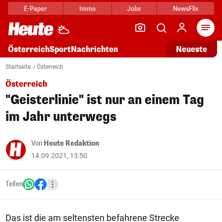
E-Paper
Immo
Jobs
NewsFlix
Arti
Österreich
Sport
Nachrichten
Neueste
Startseite
Österreich
Österreich
"Geisterlinie" ist nur an einem Tag
im Jahr unterwegs
Von
Heute Redaktion
14.09.2021, 13:50
Teilen
Das ist die am seltensten befahrene Strecke