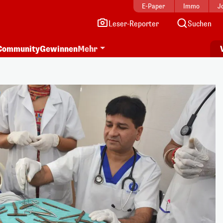
E-Paper
Immo
J
Leser-Reporter
Suchen
Community
Gewinnen
Mehr