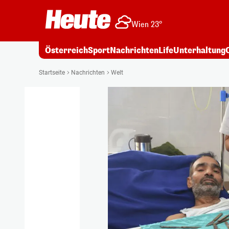
Wien 23°
Österreich
Sport
Nachrichten
Life
Unterhaltung
Startseite
Nachrichten
Welt