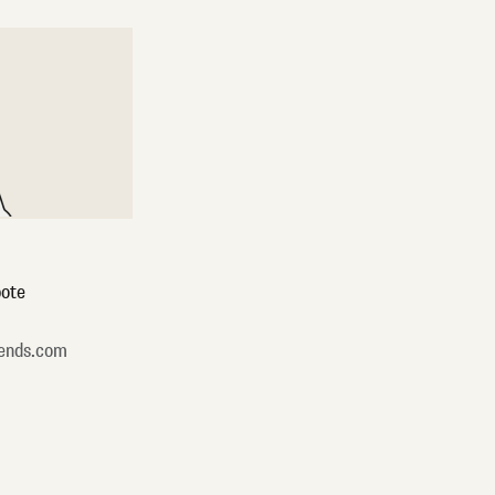
ote
ends.com