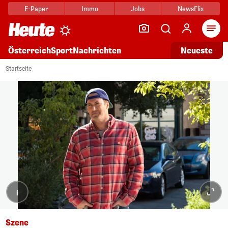
E-Paper
Immo
Jobs
NewsFlix
Arti
Österreich
Sport
Nachrichten
Neueste
Startseite
i
Szene