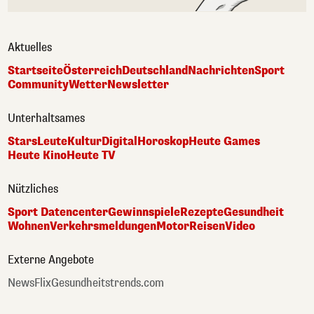
Aktuelles
Startseite
Österreich
Deutschland
Nachrichten
Sport
Community
Wetter
Newsletter
Unterhaltsames
Stars
Leute
Kultur
Digital
Horoskop
Heute Games
Heute Kino
Heute TV
Nützliches
Sport Datencenter
Gewinnspiele
Rezepte
Gesundheit
Wohnen
Verkehrsmeldungen
Motor
Reisen
Video
Externe Angebote
NewsFlix
Gesundheitstrends.com