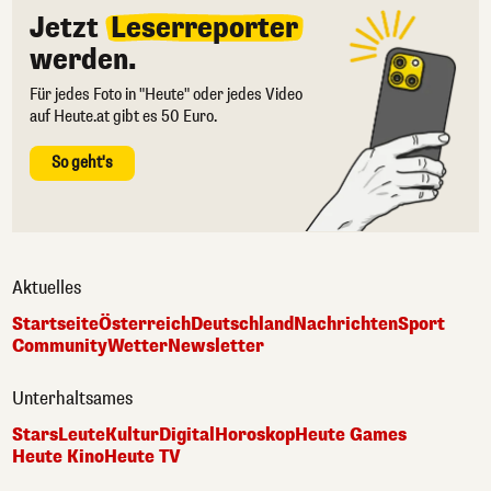
Jetzt
Leserreporter
werden.
Für jedes Foto in "Heute" oder jedes Video
auf Heute.at gibt es 50 Euro.
So geht's
Aktuelles
Startseite
Österreich
Deutschland
Nachrichten
Sport
Community
Wetter
Newsletter
Unterhaltsames
Stars
Leute
Kultur
Digital
Horoskop
Heute Games
Heute Kino
Heute TV