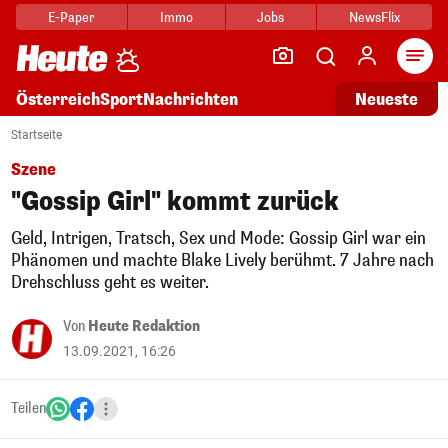
E-Paper
Immo
Jobs
NewsFlix
Arti
Österreich
Sport
Nachrichten
Neueste
Startseite
Szene
"Gossip Girl" kommt zurück
Geld, Intrigen, Tratsch, Sex und Mode: Gossip Girl war ein
Phänomen und machte Blake Lively berühmt. 7 Jahre nach
Drehschluss geht es weiter.
Von
Heute Redaktion
13.09.2021, 16:26
Teilen