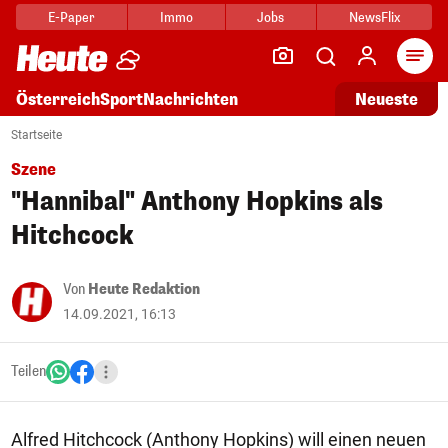
E-Paper
Immo
Jobs
NewsFlix
Arti
Österreich
Sport
Nachrichten
Neueste
Startseite
Szene
"Hannibal" Anthony Hopkins als
Hitchcock
Von
Heute Redaktion
14.09.2021, 16:13
Teilen
Alfred Hitchcock (Anthony Hopkins) will einen neuen