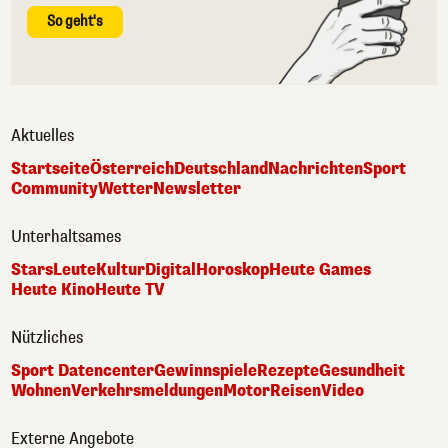
So geht's
Aktuelles
Startseite
Österreich
Deutschland
Nachrichten
Sport
Community
Wetter
Newsletter
Unterhaltsames
Stars
Leute
Kultur
Digital
Horoskop
Heute Games
Heute Kino
Heute TV
Nützliches
Sport Datencenter
Gewinnspiele
Rezepte
Gesundheit
Wohnen
Verkehrsmeldungen
Motor
Reisen
Video
Externe Angebote