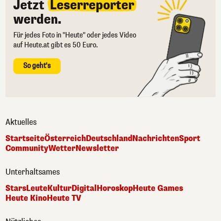
Jetzt
Leserreporter
werden.
Für jedes Foto in "Heute" oder jedes Video
auf Heute.at gibt es 50 Euro.
So geht's
Aktuelles
Startseite
Österreich
Deutschland
Nachrichten
Sport
Community
Wetter
Newsletter
Unterhaltsames
Stars
Leute
Kultur
Digital
Horoskop
Heute Games
Heute Kino
Heute TV