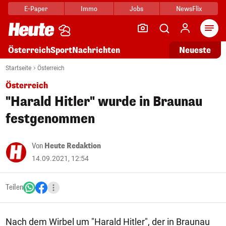
E-Paper
Immo
Jobs
NewsFlix
Arti
Österreich
Sport
Nachrichten
Neueste
Startseite
Österreich
Österreich
"Harald Hitler" wurde in Braunau
festgenommen
Von
Heute Redaktion
14.09.2021, 12:54
Teilen
Nach dem Wirbel um "Harald Hitler", der in Braunau